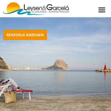
M
e
n
u
REISEZIELE ANZEIGEN