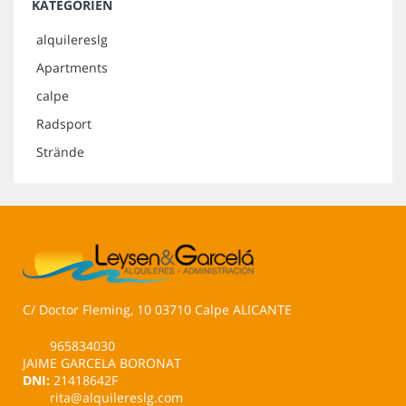
KATEGORIEN
alquilereslg
Apartments
calpe
Radsport
Strände
C/ Doctor Fleming, 10 03710 Calpe ALICANTE
965834030
JAIME GARCELA BORONAT
DNI:
21418642F
rita@alquilereslg.com