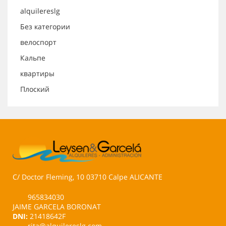
alquilereslg
Без категории
велоспорт
Кальпе
квартиры
Плоский
C/ Doctor Fleming, 10 03710 Calpe ALICANTE
965834030
JAIME GARCELA BORONAT
DNI:
21418642F
rita@alquilereslg.com