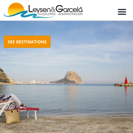
M
e
n
u
SEE DESTINATIONS