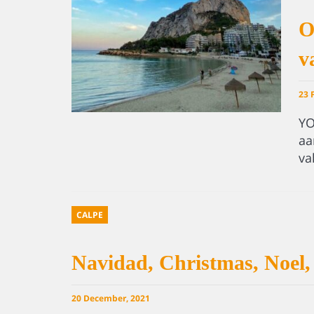
O
v
23 
YO
aa
va
CALPE
Navidad, Christmas, Noel,
20 December, 2021