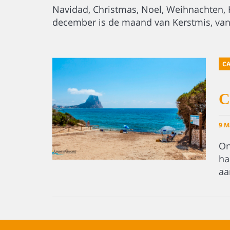
Navidad, Christmas, Noel, Weihnachten, 
december is de maand van Kerstmis, va
CA
C
9 M
On
ha
aa