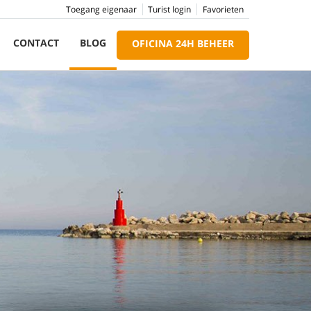
Toegang eigenaar
Turist login
Favorieten
CONTACT
BLOG
OFICINA 24H BEHEER