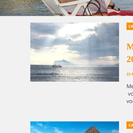
CA
M
2
23 
Me
vo
vo
CA