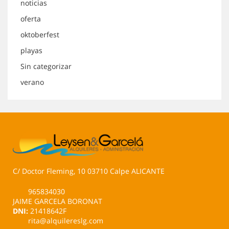
noticias
oferta
oktoberfest
playas
Sin categorizar
verano
C/ Doctor Fleming, 10 03710 Calpe ALICANTE
965834030
JAIME GARCELA BORONAT
DNI:
21418642F
rita@alquilereslg.com