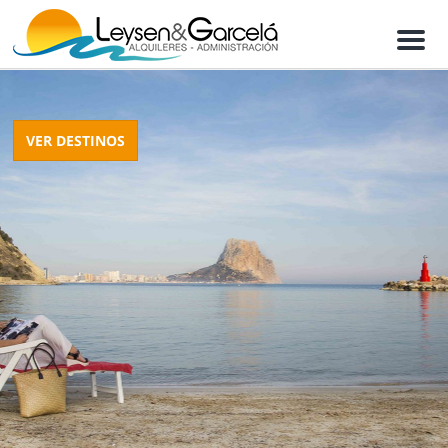
M
e
n
u
VER DESTINOS