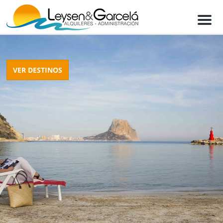
M
e
n
u
VER DESTINOS