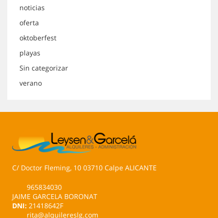
noticias
oferta
oktoberfest
playas
Sin categorizar
verano
C/ Doctor Fleming, 10 03710 Calpe ALICANTE
965834030
JAIME GARCELA BORONAT
DNI:
21418642F
rita@alquilereslg.com