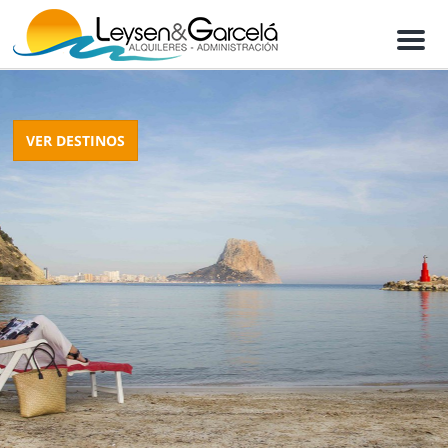
M
e
n
u
VER DESTINOS