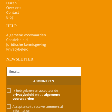
Huren
Over ons
Contact
Blog
HELP
Algemene voorwaarden
Cookiebeleid
Juridische kennisgeving
Privacybeleid
NEWSLETTER
Ik heb gelezen en accepteer de
privacybeleid
en de
algemene
voorwaarden
Acceptance to receive commercial
information