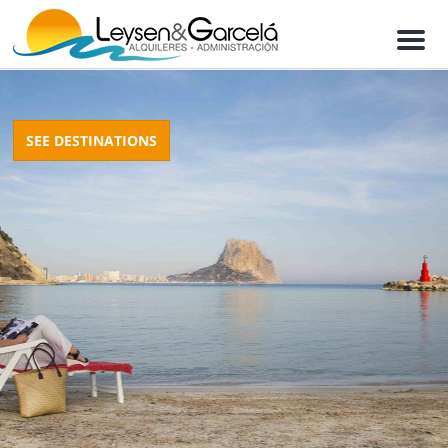
M
e
n
u
SEE DESTINATIONS