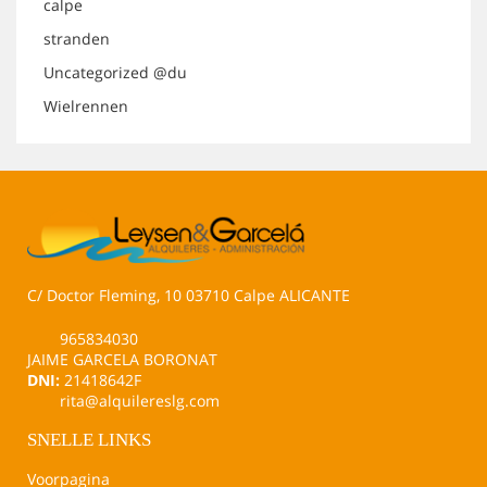
calpe
stranden
Uncategorized @du
Wielrennen
C/ Doctor Fleming, 10 03710 Calpe ALICANTE
965834030
JAIME GARCELA BORONAT
DNI:
21418642F
rita@alquilereslg.com
SNELLE LINKS
Voorpagina