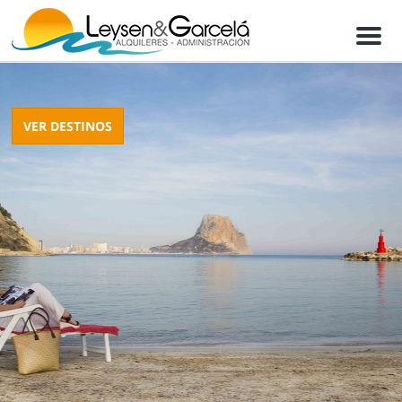
M
e
n
u
VER DESTINOS