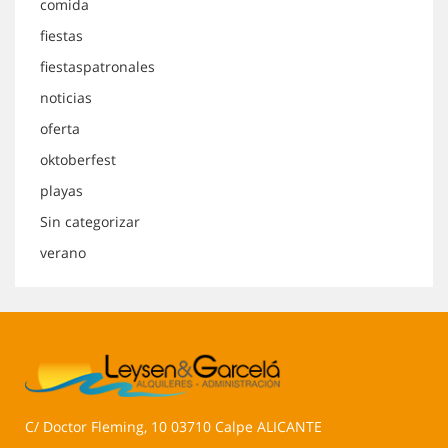
comida
fiestas
fiestaspatronales
noticias
oferta
oktoberfest
playas
Sin categorizar
verano
C/ Doctor Fleming, 10 03710 Calpe ALICANTE