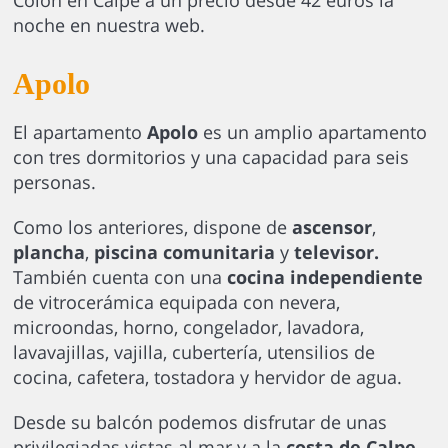
Colón en Calpe a un precio desde 42 euros la
noche en nuestra web.
Apolo
El apartamento
Apolo
es un amplio apartamento
con tres dormitorios y una capacidad para seis
personas.
Como los anteriores, dispone de
ascensor
,
plancha
,
piscina comunitaria
y
televisor.
También cuenta con una
cocina independiente
de vitrocerámica equipada con nevera,
microondas, horno, congelador, lavadora,
lavavajillas, vajilla, cubertería, utensilios de
cocina, cafetera, tostadora y hervidor de agua.
Desde su balcón podemos disfrutar de unas
privilegiadas vistas al mar y a la
costa de Calpe
.